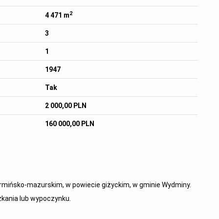
2
4 471 m
3
1
1947
Tak
2 000,00 PLN
160 000,00 PLN
rmińsko-mazurskim, w powiecie giżyckim, w gminie Wydminy.
zkania lub wypoczynku.