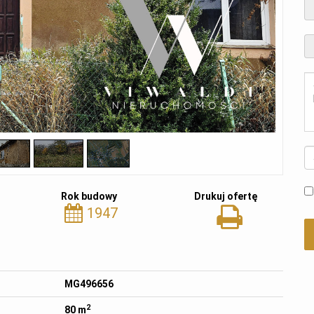
Rok budowy
Drukuj ofertę
1947
MG496656
2
80 m