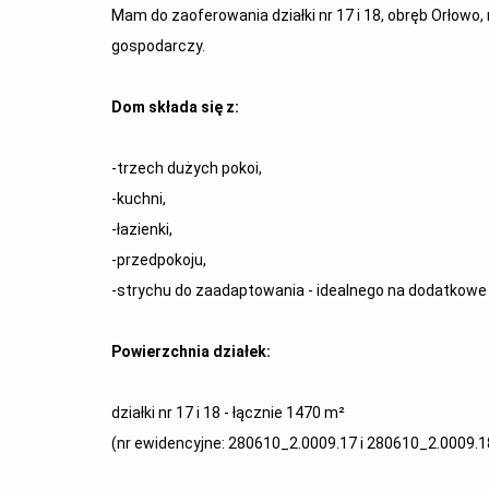
Mam do zaoferowania działki nr 17 i 18, obręb Orłowo
gospodarczy.
Dom składa się z:
-trzech dużych pokoi,
-kuchni,
-łazienki,
-przedpokoju,
-strychu do zaadaptowania - idealnego na dodatkowe 
Powierzchnia działek:
działki nr 17 i 18 - łącznie 1470 m²
(nr ewidencyjne: 280610_2.0009.17 i 280610_2.0009.1