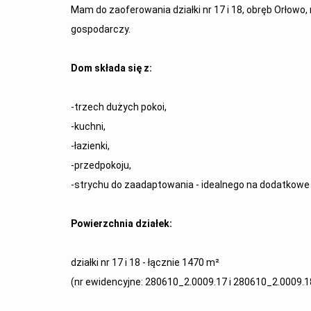
Mam do zaoferowania działki nr 17 i 18, obręb Orłowo
gospodarczy.
Dom składa się z:
-trzech dużych pokoi,
-kuchni,
-łazienki,
-przedpokoju,
-strychu do zaadaptowania - idealnego na dodatkowe 
Powierzchnia działek:
działki nr 17 i 18 - łącznie 1470 m²
(nr ewidencyjne: 280610_2.0009.17 i 280610_2.0009.1