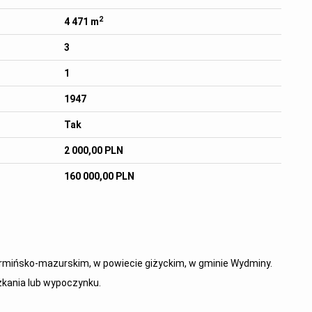
2
4 471 m
3
1
1947
Tak
2 000,00 PLN
160 000,00 PLN
rmińsko-mazurskim, w powiecie giżyckim, w gminie Wydminy.
zkania lub wypoczynku.