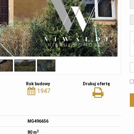
Rok budowy
Drukuj ofertę
1947
MG496656
2
80 m